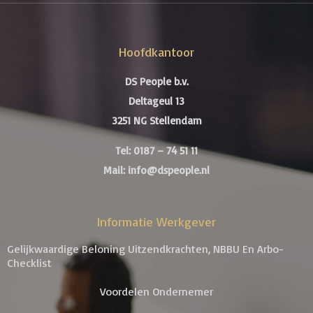
Hoofdkantoor
DS People b.v.
Deltageul 13
3251 NG Stellendam
Tel: 0187 – 74 51 11
Mail: info@dspeople.nl
Informatie Werkgever
Gelijkwaardige Beloning Uitzendkrachten, NBBU En Arbo-
Checklist
Voordelen Ondernemer