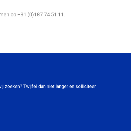
men op +31 (0)187 74 51 11.
j zoeken? Twijfel dan niet langer en solliciteer