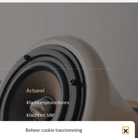
Actueel
Klachtenprocedures
Klachten SNF
cten Met
Antidiscriminatiebeleid
Beheer cookie toestemming