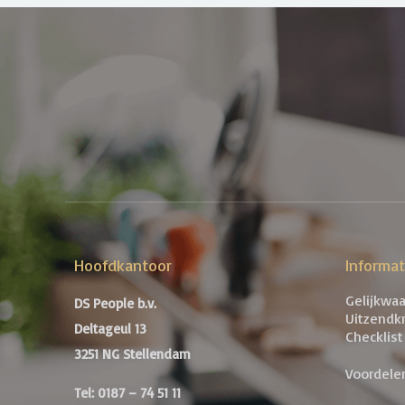
Hoofdkantoor
Informa
Gelijkwa
DS People b.v.
Uitzendk
Deltageul 13
Checklist
3251 NG Stellendam
Voordele
Tel: 0187 – 74 51 11