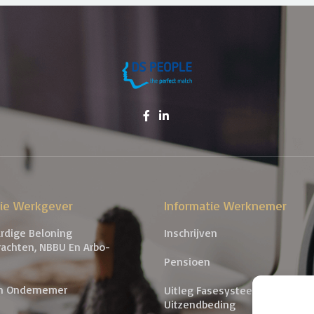
tie Werkgever
Informatie Werknemer
ardige Beloning
Inschrijven
rachten, NBBU En Arbo-
Pensioen
n Ondernemer
Uitleg Fasesysteem En Contra
Uitzendbeding