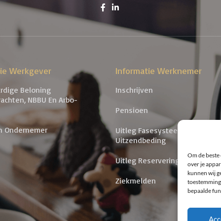
tie Werkgever
Informatie Werknemer
ardige Beloning
Inschrijven
rachten, NBBU En Arbo-
Pensioen
n Ondernemer
Uitleg Fasesysteem En Contra
Uitzendbeding
Om de beste 
Uitleg Reserveringsysteem
over je appar
kunnen wij ge
Ziekmelden
toestemming 
bepaalde fun
Acc