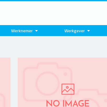
Werknemer
Werkgever