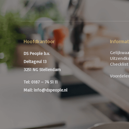
Hoofdkantoor
Informa
Gelijkwa
DS People b.v.
Uitzendk
Deltageul 13
Checklist
3251 NG Stellendam
Voordele
Tel: 0187 – 74 51 11
Mail: info@dspeople.nl