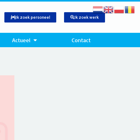
Ik zoek personeel
Ik zoek werk
Actueel
Contact