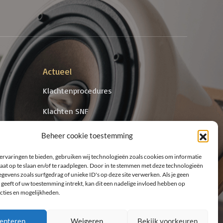
Actueel
Klachtenprocedures
Klachten SNF
cten Met
Antidiscriminatiebeleid
Beheer cookie toestemming
Erkend Leerbedrijf
ervaringen te bieden, gebruiken wij technologieën zoals cookies om informatie
aat op te slaan en/of te raadplegen. Door in te stemmen met deze technologieën
gevens zoals surfgedrag of unieke ID's op deze site verwerken. Als je geen
geeft of uw toestemming intrekt, kan dit een nadelige invloed hebben op
cties en mogelijkheden.
epteren
Weigeren
Bekijk voorkeuren