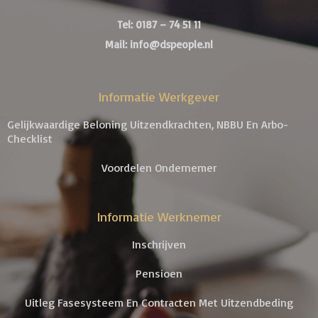
Tel: 0187 – 74 51 11
Mail: info@dspeople.nl
Informatie Werkgever
Gelijkwaardige Beloning Uitzendkrachten, NBBU En Arbo-
Checklist
Voordelen Ondernemer
Informatie Werknemer
Inschrijven
Pensioen
Uitleg Fasesysteem En Contracten Met Uitzendbeding