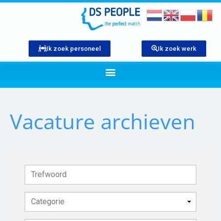
Ik zoek personeel
Ik zoek werk
Vacature archieven
T
r
e
f